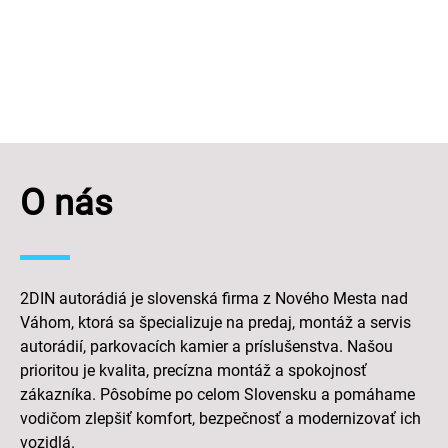
rýchly servis, úpravy na mieru a spoľahlivú podporu po
montáži.
O nás
2DIN autorádiá je slovenská firma z Nového Mesta nad
Váhom, ktorá sa špecializuje na predaj, montáž a servis
autorádií, parkovacích kamier a príslušenstva. Našou
prioritou je kvalita, precízna montáž a spokojnosť
zákazníka. Pôsobíme po celom Slovensku a pomáhame
vodičom zlepšiť komfort, bezpečnosť a modernizovať ich
vozidlá.