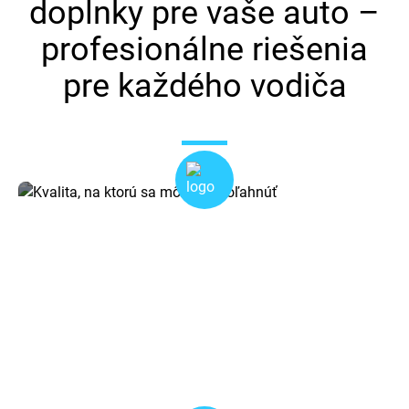
doplnky pre vaše auto –
profesionálne riešenia
pre každého vodiča
Kvalita, na ktorú sa môžete spoľahnúť
Naše autorádiá a doplnky pochádzajú od overených
výrobcov. Zaručujeme dlhú životnosť, spoľahlivý výkon a
perfektný zvuk v každom aute.