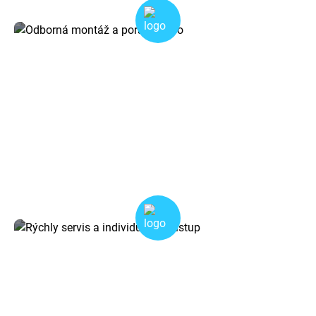
Odborná montáž a poradenstvo
Zabezpečujeme kompletnú montáž a pripojenie autorádií,
kamier aj káblov. Pomôžeme vám s výberom ideálneho
riešenia pre vaše vozidlo.
Rýchly servis a individuálny prístup
Ku každému zákazníkovi pristupujeme osobne. Ponúkame