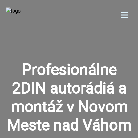
Menu
DOMOV
O NÁS
Profesionálne
PRODUKTY
2DIN autorádiá a
GALÉRIA
montáž v Novom
REFERENCIE
Meste nad Váhom
KONTAKT